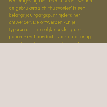
Een omgeving die sfeer uitstraalt waarin
de gebruikers zich ’thuisvoelen’ is een
belangrijk uitgangspunt tijdens het
ontwerpen. De ontwerpen kun je
typeren als; ruimtelijk, speels, grote
gebaren met aandacht voor detaillering,
materiaalgebruik en functionaliteit
Info
Fase 0 kennismaking